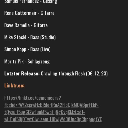
Samuel Fernandez - Gesang
Rene Gattermair - Gitarre
Dave Ramella - Gitarre
Mike Stöckl - Bass (Studio)
Simon Kopp - Bass (Live)
Moritz Pik - Schlagzeug
Letzter Release:
Crawling through Flesh (06. 12. 23)
Linktr.ee:
https://linktr.ee/demonicera?
fbclid=PAY2xjawHzBl5leHRuA2FlbQIxMQABprfEkP-
tQysuH5ug6l2wFuuM5wbHjNg6vqKMzLxdJ-
wLJ1ql58jDTwt0Iw_aem_H8wjWd3iUno9pCbppnqtYQ