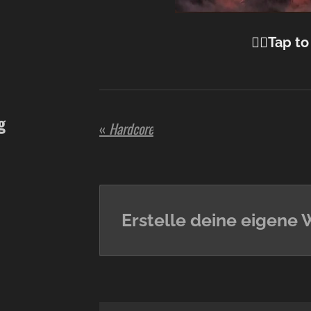
☝🏼Tap to
g
«
Hardcore
Erstelle deine eigene 