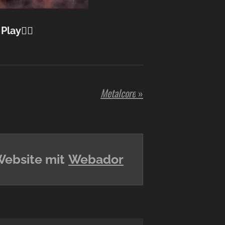
 Play☝🏼
Metalcore
»
Website mit
Webador