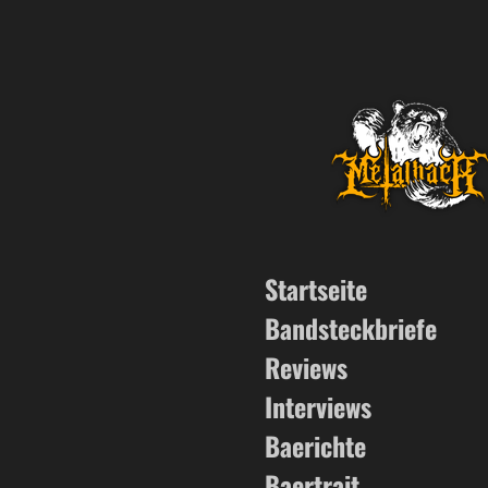
Zum
Hauptinhalt
springen
Startseite
Bandsteckbriefe
Reviews
Interviews
Baerichte
Baertrait