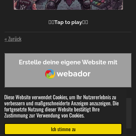
☝🏼Tap to play☝🏼
«
Zurück
Erstelle deine eigene Website mit
Webador
Diese Website verwendet Cookies, um Ihr Nutzererlebnis zu
verbessern und maßgeschneiderte Anzeigen anzuzeigen. Die
fortgesetzte Nutzung dieser Website bestätigt Ihre
© 2023 - 2026 metalbaer.at
Zustimmung zur Verwendung von Cookies.
Mit Unterstützung von
Webador
Ich stimme zu