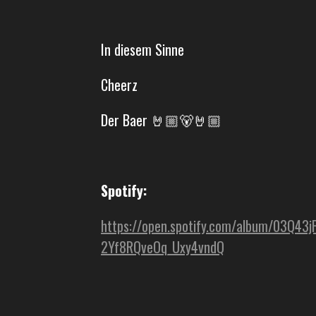
In diesem Sinne
Cheerz
Der Baer 🤘🏼🐻🤘🏼
Spotify:
https://open.spotify.com/album/03Q43j
2Yf8RQveOq_Uxy4vndQ