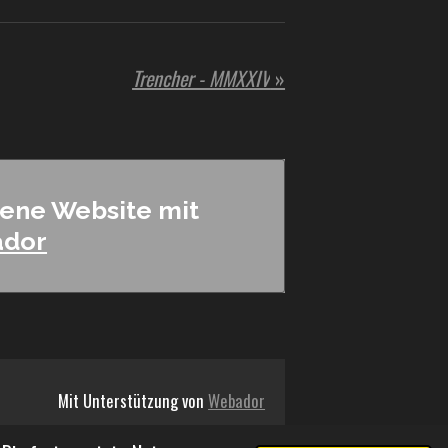
Trencher - MMXXIV
»
gene Website mit
dor
Mit Unterstützung von
Webador