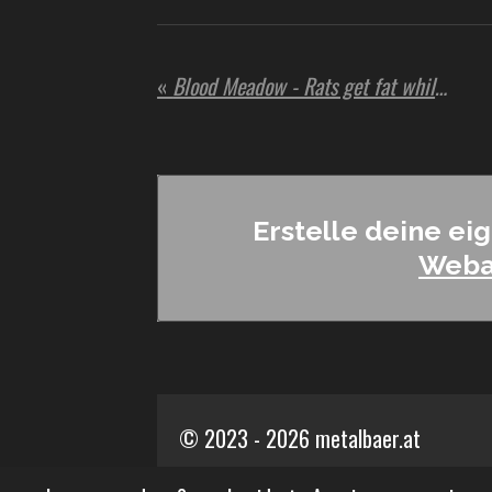
«
Blood Meadow - Rats get fat while brave men die
Erstelle deine ei
Weba
© 2023 - 2026 metalbaer.at