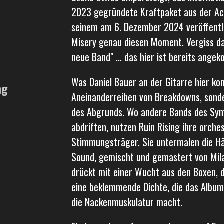
2023 gegründete Kraftpaket aus der Achs
seinem am 6. Dezember 2024 veröffent
Misery genau diesen Moment. Vergiss da
neue Band" ... das hier ist bereits ange
​Was Daniel Bauer an der Gitarre hier kom
ng
Aneinanderreihen von Breakdowns, sonde
des Abgrunds. Wo andere Bands des Sym
abdriften, nutzen Ruin Rising ihre orche
Stimmungsträger. Sie untermalen die Här
Sound, gemischt und gemastert von Mila
drückt mit einer Wucht aus den Boxen, di
eine beklemmende Dichte, die das Album
die Nackenmuskulatur macht.